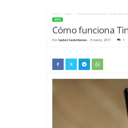
Inicio
Apps
Cómo funciona Tinder: la app líder pa
APPS
Cómo funciona Tind
Por
Isabel Castellanos
-
9 marzo, 2017
1