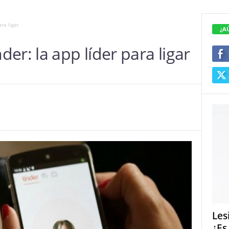
ra ligar
¿A
er: la app líder para ligar
Les
¿Es