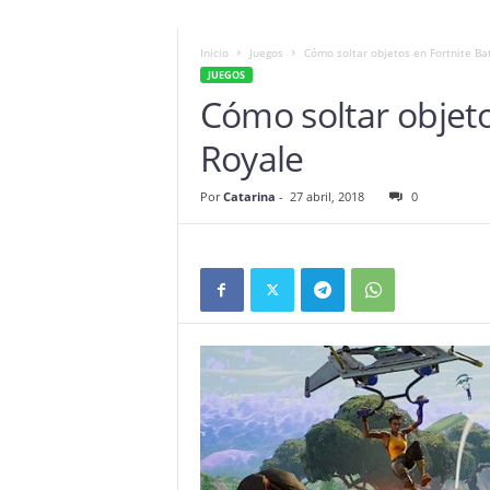
Inicio
Juegos
Cómo soltar objetos en Fortnite Ba
JUEGOS
Cómo soltar objeto
Royale
Por
Catarina
-
27 abril, 2018
0