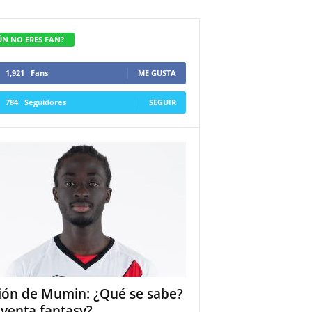
ÚN NO ERES FAN?
1,921
Fans
ME GUSTA
784
Seguidores
SEGUIR
ión de Mumin: ¿Qué se sabe?
 venta fantasy?