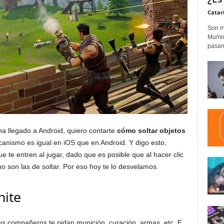
Catar
Son m
Mumim
pasand
ha llegado a Android, quiero contarte
cómo soltar objetos
canismo es igual en iOS que en Android. Y digo esto,
 te entren al jugar, dado que es posible que al hacer clic
 son las de soltar. Por eso hoy te lo desvelamos.
nite
us compañeros te pidan munición, curación, armas, etc. E