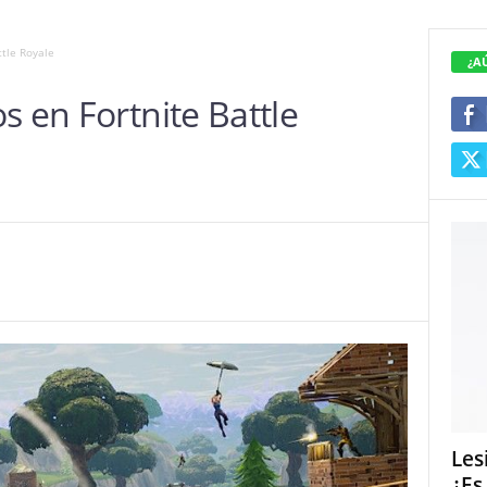
ttle Royale
¿A
s en Fortnite Battle
Les
¿Es