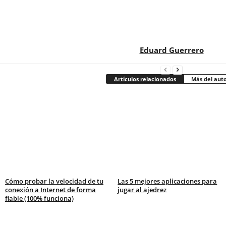
Eduard Guerrero
Artículos relacionados
Más del aut
Cómo probar la velocidad de tu
Las 5 mejores aplicaciones para
conexión a Internet de forma
jugar al ajedrez
fiable (100% funciona)