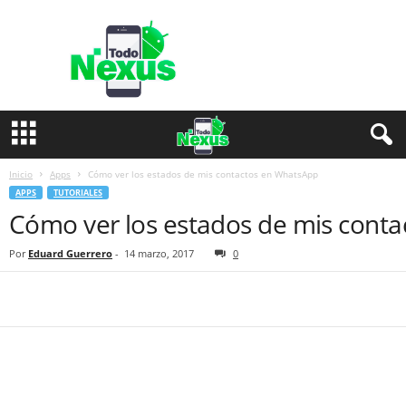
T
o
d
o
N
e
x
u
s
Inicio
Apps
Cómo ver los estados de mis contactos en WhatsApp
APPS
TUTORIALES
Cómo ver los estados de mis cont
Por
Eduard Guerrero
-
14 marzo, 2017
0