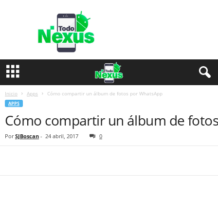
T
o
d
o
N
e
x
u
s
Inicio
Apps
Cómo compartir un álbum de fotos por WhatsApp
APPS
Cómo compartir un álbum de foto
Por
SJBoscan
-
24 abril, 2017
0