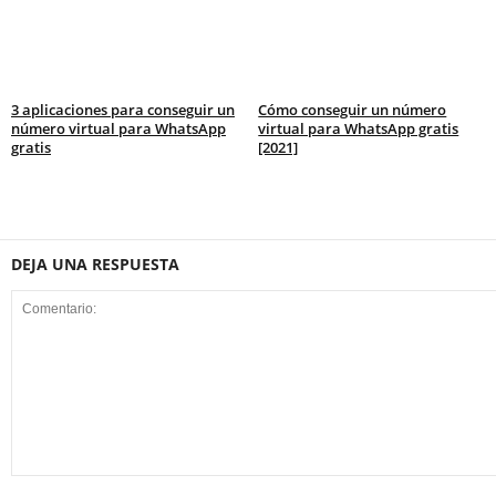
3 aplicaciones para conseguir un
Cómo conseguir un número
número virtual para WhatsApp
virtual para WhatsApp gratis
gratis
[2021]
DEJA UNA RESPUESTA