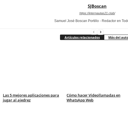
SJBoscan
https://internautas21.club/
Samuel José Boscan Portillo - Redactor en To
Artículos relacionados
Más del aut
Las 5 mejores aplicaciones para
Cómo hacer Videollamadas en
jugar al ajedrez
WhatsApp Web