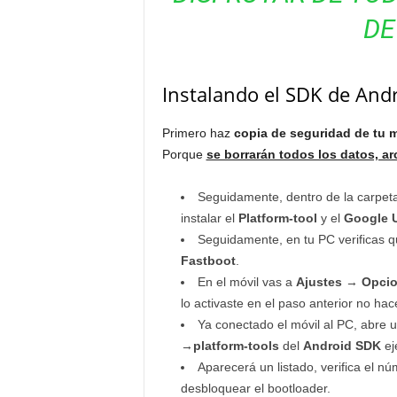
DE
Instalando el SDK de Andr
Primero haz
copia de seguridad de tu 
Porque
se borrarán todos los datos, ar
Seguidamente, dentro de la carpet
instalar el
Platform-tool
y el
Google U
Seguidamente, en tu PC verificas q
Fastboot
.
En el móvil vas a
Ajustes
→
Opcio
lo activaste en el paso anterior no hac
Ya conectado el móvil al PC, abre 
→
platform-tools
del
Android SDK
ej
Aparecerá un listado, verifica el nú
desbloquear el bootloader.