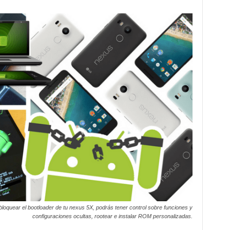
oquear el bootloader de tu nexus 5X, podrás tener control sobre funciones y
configuraciones ocultas, rootear e instalar ROM personalizadas.