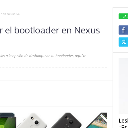
er en Nexus 5X
¿A
 el bootloader en Nexus
cias a la opción de desbloquear su bootloader, aquí te
Les
¿Es