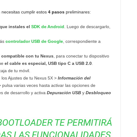
s necesitas cumplir estos
4 pasos
preliminares:
que instales el
SDK de Android
. Luego de descargarlo,
rás
controlador USB de Google
, correspondiente a
B compatible con tu Nexus
, para conectar tu dispositivo
que
el cable es especial, USB tipo C a USB 2.0
.
aja de tu móvil.
n los Ajustes de tu Nexus 5X >
Información del
> pulsa varias veces hasta activar las opciones de
s de desarrollo y activa
Depuración USB
y
Desbloqueo
BOOTLOADER TE PERMITIRÁ
DAS LAS FUNCIONALIDADES