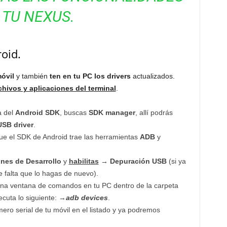
 TU NEXUS.
oid.
móvil
y también
ten en tu PC los drivers
actualizados.
chivos y aplicaciones del terminal
.
a del
Android SDK
, buscas
SDK manager
, allí podrás
SB driver
.
ue el SDK de Android trae las herramientas
ADB
y
nes de Desarrollo
y
habilitas
→
Depuración USB
(si ya
e falta que lo hagas de nuevo).
una ventana de comandos en tu PC dentro de la carpeta
ecuta lo siguiente: →
adb devices
.
mero serial de tu móvil en el listado y ya podremos