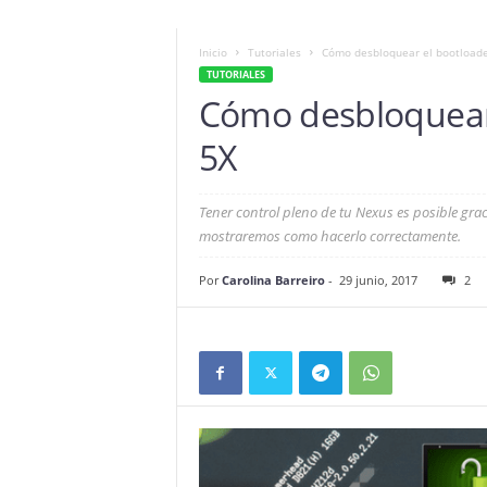
Inicio
Tutoriales
Cómo desbloquear el bootload
TUTORIALES
Cómo desbloquear
5X
Tener control pleno de tu Nexus es posible gra
mostraremos como hacerlo correctamente.
Por
Carolina Barreiro
-
29 junio, 2017
2