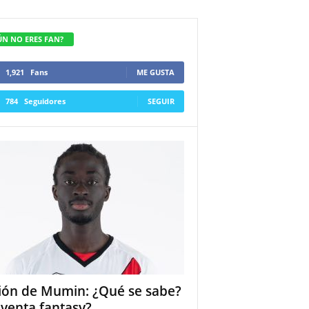
ÚN NO ERES FAN?
1,921
Fans
ME GUSTA
784
Seguidores
SEGUIR
ión de Mumin: ¿Qué se sabe?
 venta fantasy?