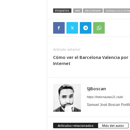
ETIQUETAS
APK
DESCARGAR
GOOGLE ASSISTAN
Artículo anterior
Cómo ver el Barcelona Valencia por
Internet
SJBoscan
https://internautas21.club/
Samuel José Boscan Portil
Artículos relacionados
Más del autor