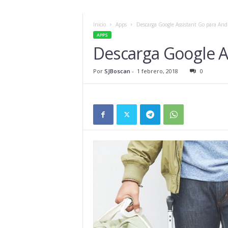
Inicio
Apps
Descarga Google Assistant Go para And
APPS
Descarga Google A
Por
SJBoscan
-
1 febrero, 2018
0