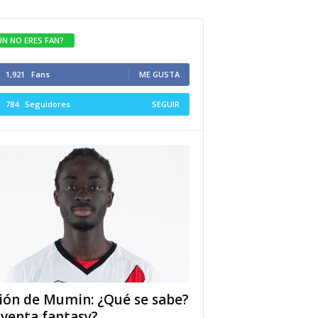
ÚN NO ERES FAN?
1,921
Fans
ME GUSTA
784
Seguidores
SEGUIR
ión de Mumin: ¿Qué se sabe?
 venta fantasy?