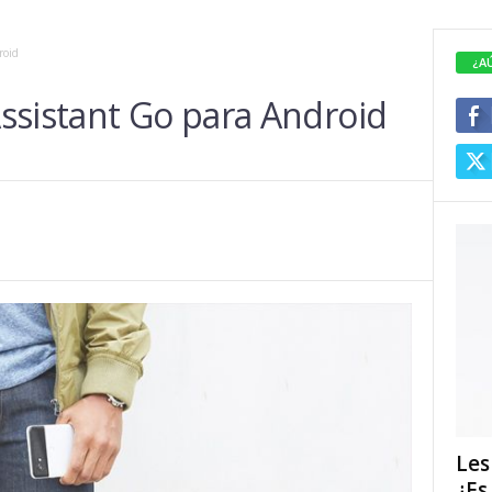
roid
¿A
ssistant Go para Android
Les
¿Es