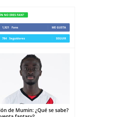
ÚN NO ERES FAN?
1,921
Fans
ME GUSTA
784
Seguidores
SEGUIR
ión de Mumin: ¿Qué se sabe?
 venta fantasy?