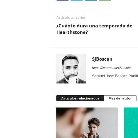
Artículo anterior
¿Cuánto dura una temporada de
Hearthstone?
SJBoscan
https://internautas21.club/
Samuel José Boscan Portil
Artículos relacionados
Más del autor