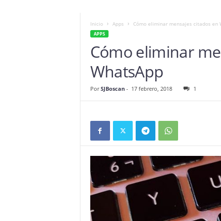
Inicio
Apps
Cómo eliminar mensajes citados en
APPS
Cómo eliminar men
WhatsApp
Por
SJBoscan
-
17 febrero, 2018
1