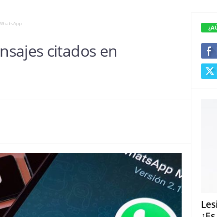
 WhatsApp
¿A
sajes citados en
Les
¿Es