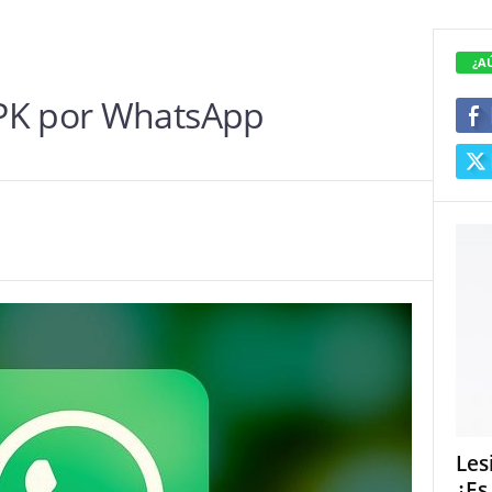
¿A
PK por WhatsApp
Les
¿Es