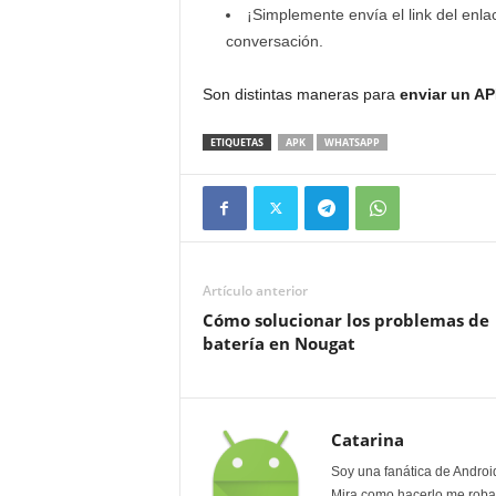
¡Simplemente envía el link del enla
conversación.
Son distintas maneras para
enviar un A
ETIQUETAS
APK
WHATSAPP
Artículo anterior
Cómo solucionar los problemas de
batería en Nougat
Catarina
Soy una fanática de Androi
Mira como hacerlo me roban