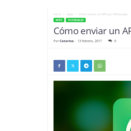
Inicio
Apps
Cómo enviar un APK por WhatsApp
APPS
TUTORIALES
Cómo enviar un A
Por
Catarina
-
13 febrero, 2017
0