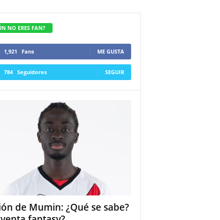
ÚN NO ERES FAN?
1,921
Fans
ME GUSTA
784
Seguidores
SEGUIR
ión de Mumin: ¿Qué se sabe?
 venta fantasy?