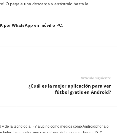
ce! O pégale una descarga y arrástralo hasta la
PK por WhatsApp en móvil o PC
.
Artículo siguiente
¿Cuál es la mejor aplicación para ver
fútbol gratis en Android?
d y de la tecnología :) Y alucino como medios como Androidphoria o
 todos los artículos que saco, sí que debo ser muy buena :D :D