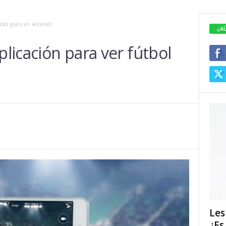
tbol gratis en Android?
¿A
plicación para ver fútbol
Les
¿Es