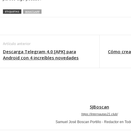
ETIQUETAS
WHATSAPP
Artículo anterior
Descarga Telegram 4.0 [APK] para
Cómo crea
Android con 4 increíbles novedades
SJBoscan
https://internautas21.club/
Samuel José Boscan Portillo - Redactor en To