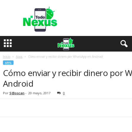
T
o
d
o
N
e
x
u
s
Inicio
Apps
Cómo enviar y recibir dinero por WhatsApp en Android
APPS
Cómo enviar y recibir dinero por 
Android
Por
SJBoscan
-
20 mayo, 2017
0