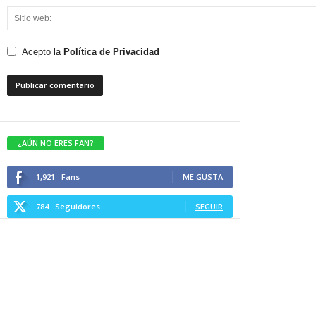
Acepto la
Política de Privacidad
¿AÚN NO ERES FAN?
1,921
Fans
ME GUSTA
784
Seguidores
SEGUIR