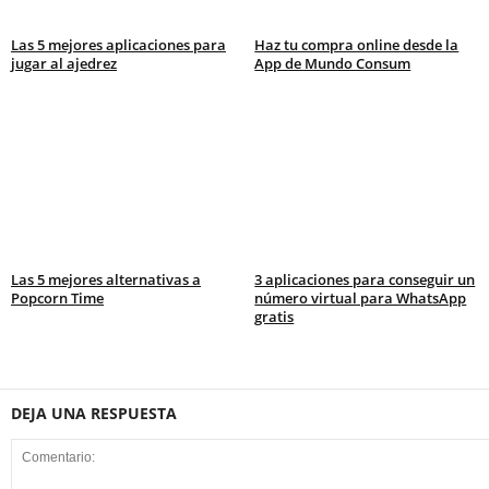
Las 5 mejores aplicaciones para
Haz tu compra online desde la
jugar al ajedrez
App de Mundo Consum
Las 5 mejores alternativas a
3 aplicaciones para conseguir un
Popcorn Time
número virtual para WhatsApp
gratis
DEJA UNA RESPUESTA