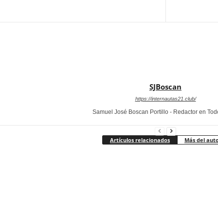
SJBoscan
https://internautas21.club/
Samuel José Boscan Portillo - Redactor en To
Artículos relacionados
Más del aut