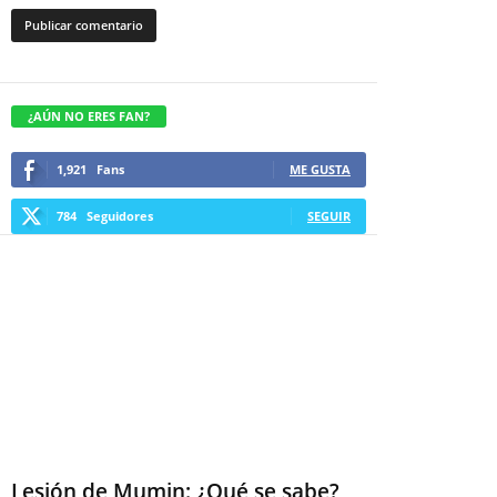
¿AÚN NO ERES FAN?
1,921
Fans
ME GUSTA
784
Seguidores
SEGUIR
Lesión de Mumin: ¿Qué se sabe?