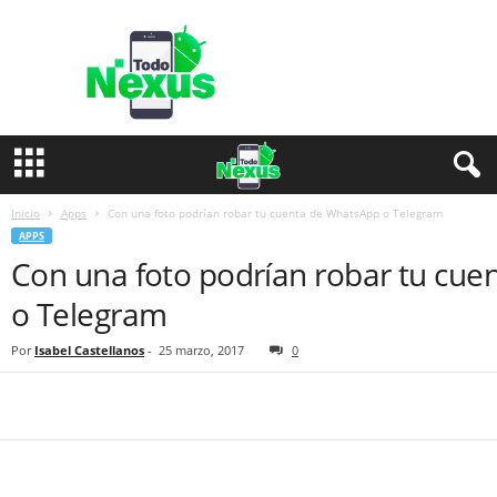
T
o
d
o
N
e
x
u
s
Inicio
Apps
Con una foto podrían robar tu cuenta de WhatsApp o Telegram
APPS
Con una foto podrían robar tu cu
o Telegram
Por
Isabel Castellanos
-
25 marzo, 2017
0