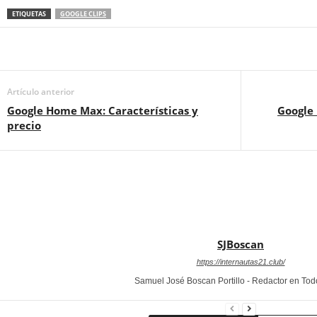
ETIQUETAS
GOOGLE CLIPS
Artículo anterior
Google Home Max: Características y
Google 
precio
SJBoscan
https://internautas21.club/
Samuel José Boscan Portillo - Redactor en To