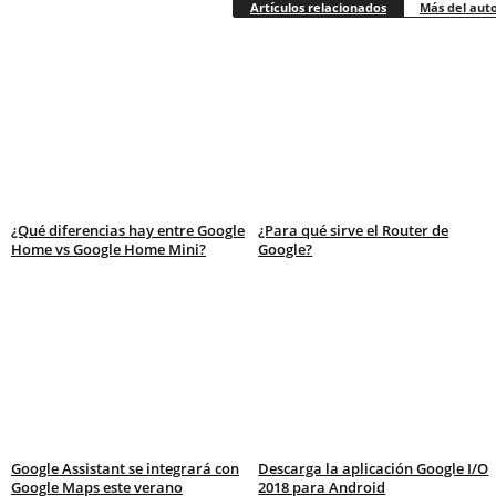
Artículos relacionados
Más del aut
¿Qué diferencias hay entre Google
¿Para qué sirve el Router de
Home vs Google Home Mini?
Google?
Google Assistant se integrará con
Descarga la aplicación Google I/O
Google Maps este verano
2018 para Android