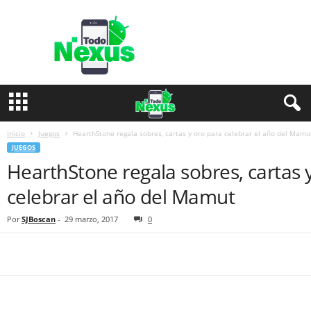
T
o
d
o
N
e
x
u
s
Inicio
Juegos
HearthStone regala sobres, cartas y oro para celebrar el año del Mamu
JUEGOS
HearthStone regala sobres, cartas 
celebrar el año del Mamut
Por
SJBoscan
-
29 marzo, 2017
0