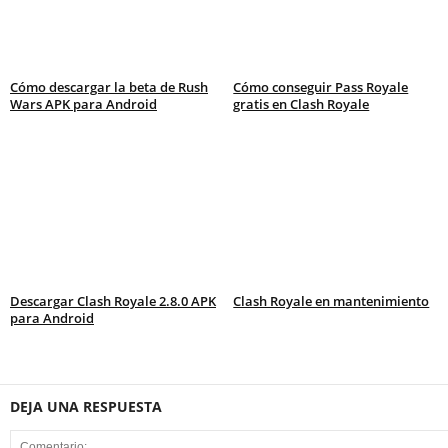
Cómo descargar la beta de Rush
Cómo conseguir Pass Royale
Wars APK para Android
gratis en Clash Royale
Descargar Clash Royale 2.8.0 APK
Clash Royale en mantenimiento
para Android
DEJA UNA RESPUESTA