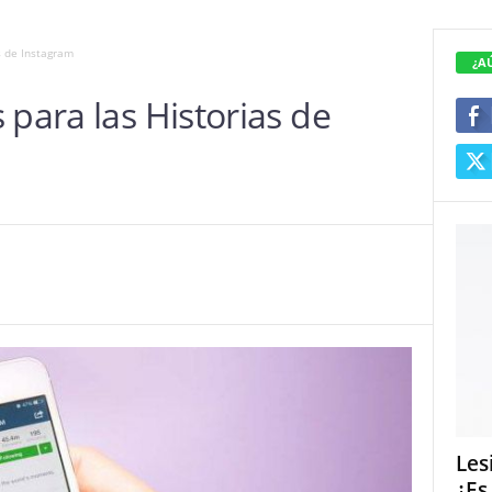
s de Instagram
¿A
 para las Historias de
Les
¿Es