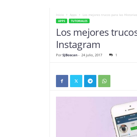
Inicio
Apps
Los mejores trucos para las Historia
APPS
TUTORIALES
Los mejores trucos
Instagram
Por
SJBoscan
-
24 julio, 2017
1