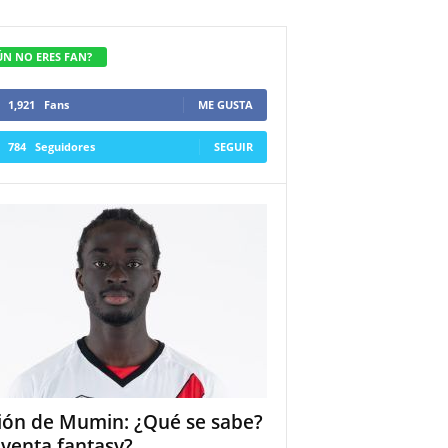
ÚN NO ERES FAN?
1,921
Fans
ME GUSTA
784
Seguidores
SEGUIR
ión de Mumin: ¿Qué se sabe?
 venta fantasy?