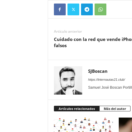
Artículo anterior
Cuidado con la red que vende iPh
falsos
SJBoscan
https://internautas21.club/
Samuel José Boscan Portil
Artículos relacionados
Más del autor