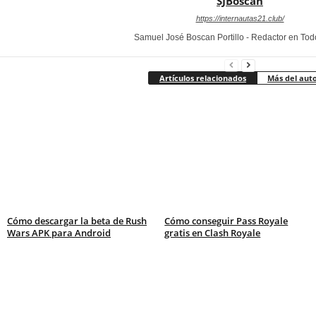
SJBoscan
https://internautas21.club/
Samuel José Boscan Portillo - Redactor en To
Artículos relacionados
Más del aut
Cómo descargar la beta de Rush
Cómo conseguir Pass Royale
Wars APK para Android
gratis en Clash Royale