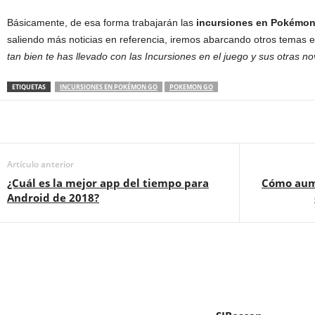
Básicamente, de esa forma trabajarán las
incursiones en
Pokémon
saliendo más noticias en referencia, iremos abarcando otros temas 
tan bien te has llevado con las Incursiones en el juego y sus otras 
ETIQUETAS
INCURSIONES EN POKÉMON GO
POKEMON GO
Artículo anterior
¿Cuál es la mejor app del tiempo para
Cómo aume
Android de 2018?