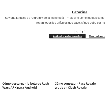
Catarina
Soy una fanática de Android y de la tecnología :) Y alucino como medios com
roban todos los artículos que saco, sí que debo ser m
Artículos relacionados
Más del aut
Cómo descargar la beta de Rush
Cómo conseguir Pass Royale
Wars APK para Android
gratis en Clash Royale