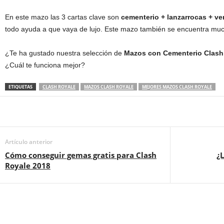
En este mazo las 3 cartas clave son
cementerio + lanzarrocas + v
todo ayuda a que vaya de lujo. Este mazo también se encuentra m
¿Te ha gustado nuestra selección de
Mazos con Cementerio Clash
¿Cuál te funciona mejor?
ETIQUETAS
CLASH ROYALE
MAZOS CLASH ROYALE
MEJORES MAZOS CLASH ROYALE
Artículo anterior
Cómo conseguir gemas gratis para Clash
¿
Royale 2018