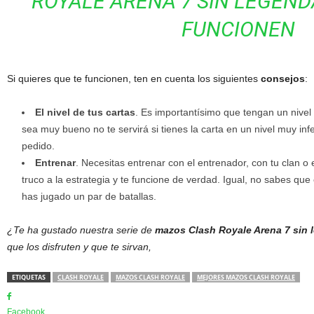
ROYALE ARENA 7 SIN LEGEND
FUNCIONEN
Si quieres que te funcionen, ten en cuenta los siguientes
consejos
:
El nivel de tus cartas
. Es importantísimo que tengan un nivel
sea muy bueno no te servirá si tienes la carta en un nivel muy inf
pedido.
Entrenar
. Necesitas entrenar con el entrenador, con tu clan o e
truco a la estrategia y te funcione de verdad. Igual, no sabes qu
has jugado un par de batallas.
¿Te ha gustado nuestra serie de
mazos Clash Royale Arena 7 sin 
que los disfruten y que te sirvan,
ETIQUETAS
CLASH ROYALE
MAZOS CLASH ROYALE
MEJORES MAZOS CLASH ROYALE
Facebook