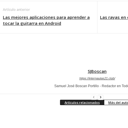
Artículo anterior
Las mejores aplicaciones para aprender a
Las rayas en 
tocar la guitarra en Android
SJBoscan
https://internautas21.club/
Samuel José Boscan Portillo - Redactor en To
Artículos relacionados
Más del aut