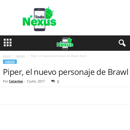
T
o
d
o
N
e
x
u
s
Inicio
Juegos
Piper, el nuevo personaje de Brawl Stars
JUEGOS
Piper, el nuevo personaje de Brawl
Por
Catarina
-
3 julio, 2017
0