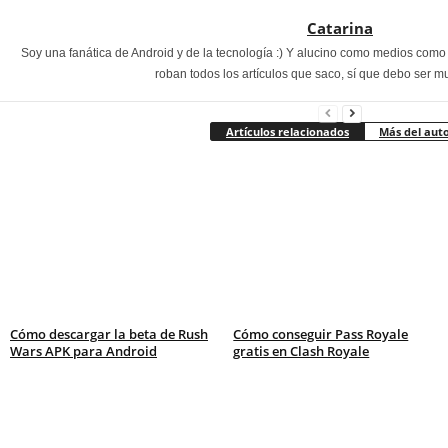
Catarina
Soy una fanática de Android y de la tecnología :) Y alucino como medios com
roban todos los artículos que saco, sí que debo ser m
Artículos relacionados
Más del aut
Cómo descargar la beta de Rush
Cómo conseguir Pass Royale
Wars APK para Android
gratis en Clash Royale