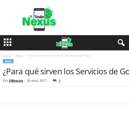
T
o
d
o
N
e
x
u
s
Inicio
Apps
¿Para qué sirven los Servicios de Google Play?
APPS
¿Para qué sirven los Servicios de G
Por
SJBoscan
-
20 abril, 2017
0