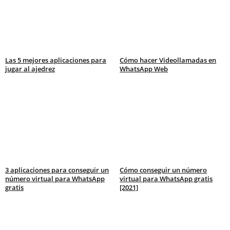
Las 5 mejores aplicaciones para
Cómo hacer Videollamadas en
jugar al ajedrez
WhatsApp Web
3 aplicaciones para conseguir un
Cómo conseguir un número
número virtual para WhatsApp
virtual para WhatsApp gratis
gratis
[2021]