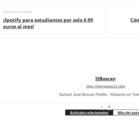
Artículo anterior
¡Spotify para estudiantes por solo 4,99
Cóm
euros al mes!
SJBoscan
https://internautas21.club/
Samuel José Boscan Portillo - Redactor en To
Artículos relacionados
Más del aut