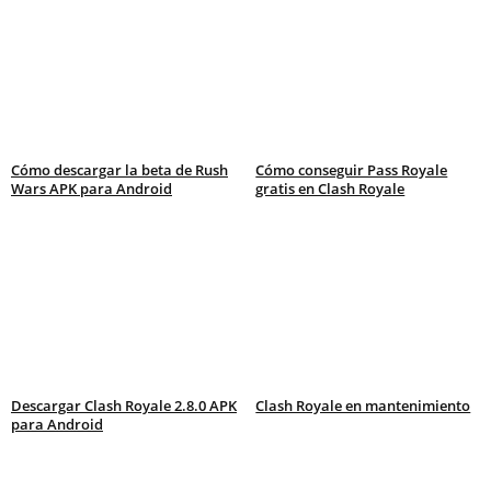
Cómo descargar la beta de Rush
Cómo conseguir Pass Royale
Wars APK para Android
gratis en Clash Royale
Descargar Clash Royale 2.8.0 APK
Clash Royale en mantenimiento
para Android