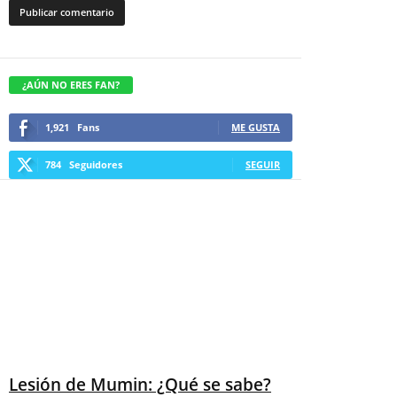
¿AÚN NO ERES FAN?
1,921
Fans
ME GUSTA
784
Seguidores
SEGUIR
Lesión de Mumin: ¿Qué se sabe?