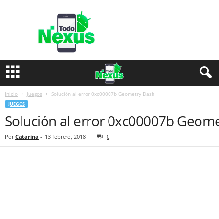
T
o
d
o
N
e
x
u
s
Inicio
Juegos
Solución al error 0xc00007b Geometry Dash
JUEGOS
Solución al error 0xc00007b Geom
Por
Catarina
-
13 febrero, 2018
0