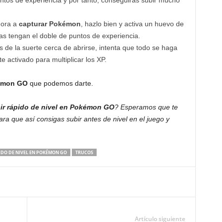
ntos de experiencia y por tanto, conseguirás subir mucho
hora a
capturar Pokémon
, hazlo bien y activa un huevo de
ras tengan el doble de puntos de experiencia.
de la suerte cerca de abrirse, intenta que todo se haga
e activado para multiplicar los XP.
kémon GO
que podemos darte.
ir rápido de nivel en Pokémon GO
? Esperamos que te
a que así consigas subir antes de nivel en el juego y
IDO DE NIVEL EN POKÉMON GO
TRUCOS
Artículo siguiente