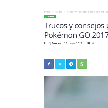
Inicio
Juegos
Trucos y consejos para subir rápi
JUEGOS
Trucos y consejos 
Pokémon GO 201
Por
SJBoscan
-
23 mayo, 2017
0