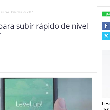
do de nivel Pokémon GO 2017
¿A
para subir rápido de nivel
7
Les
¿Es