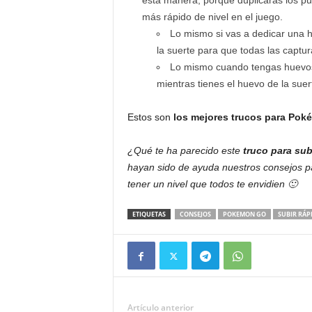
esta manera, porque duplicarás los pu
más rápido de nivel en el juego.
Lo mismo si vas a dedicar una 
la suerte para que todas las captu
Lo mismo cuando tengas huevos 
mientras tienes el huevo de la suert
Estos son
los mejores trucos para Po
¿Qué te ha parecido este
truco para
sub
hayan sido de ayuda nuestros consejos par
tener un nivel que todos te envidien 🙂
ETIQUETAS
CONSEJOS
POKEMON GO
SUBIR RÁP
Artículo anterior