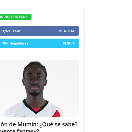
ÚN NO ERES FAN?
1,921
Fans
ME GUSTA
784
Seguidores
SEGUIR
ión de Mumin: ¿Qué se sabe?
 venta fantasy?