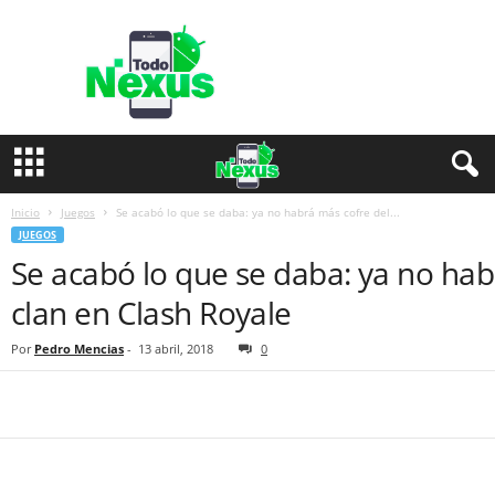
T
o
d
o
N
e
x
u
s
Inicio
Juegos
Se acabó lo que se daba: ya no habrá más cofre del...
JUEGOS
Se acabó lo que se daba: ya no hab
clan en Clash Royale
Por
Pedro Mencias
-
13 abril, 2018
0