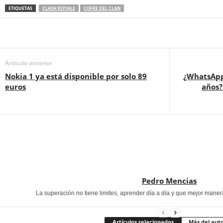
ETIQUETAS
CLASH ROYALE
COFRE DEL CLAN
Artículo anterior
Nokia 1 ya está disponible por solo 89
¿WhatsApp
euros
años?
Pedro Mencias
La superación no tiene limites, aprender día a día y que mejor maner
Artículos relacionados
Más del aut