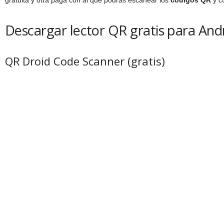
gratuita y otra paga con al que podrás escanear los
códigos QR
y cu
Descargar lector QR gratis para And
QR Droid Code Scanner (gratis)