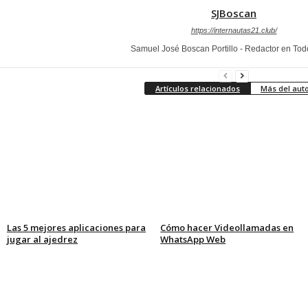
SJBoscan
https://internautas21.club/
Samuel José Boscan Portillo - Redactor en To
Artículos relacionados
Más del aut
Las 5 mejores aplicaciones para
Cómo hacer Videollamadas en
jugar al ajedrez
WhatsApp Web