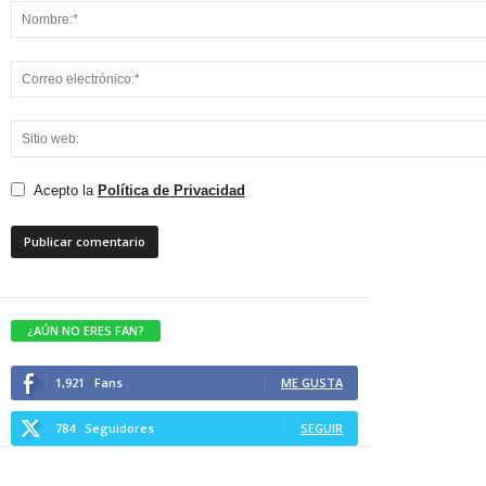
Acepto la
Política de Privacidad
¿AÚN NO ERES FAN?
1,921
Fans
ME GUSTA
784
Seguidores
SEGUIR