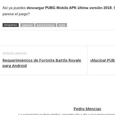
Así ya puedes
descargar PUBG Mobile APK última versión 2018
. 
parece el juego?
ETIQUETAS
ANDROID
BATTLE ROYALE
PUBG
Artículo anterior
Requerimientos de Fortnite Battle Royale
¡Alucina! PU
para Android
Pedro Mencias
La superación no tiene limites, aprender día a día y que mejor maner