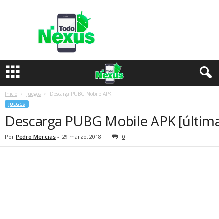
T
o
d
o
N
e
x
u
s
Inicio
Juegos
Descarga PUBG Mobile APK
JUEGOS
Descarga PUBG Mobile APK [última
Por
Pedro Mencias
-
29 marzo, 2018
0