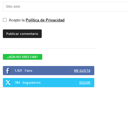
Acepto la
Política de Privacidad
¿AÚN NO ERES FAN?
1,921
Fans
ME GUSTA
784
Seguidores
SEGUIR