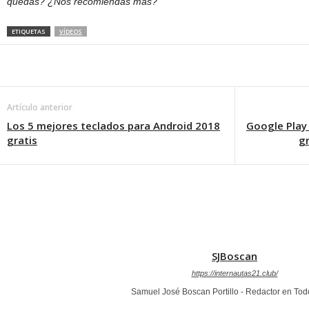
quedas? ¿Nos recomiendas más?
ETIQUETAS
VÍDEOS
Artículo anterior
Los 5 mejores teclados para Android 2018
Google Play 
gratis
g
SJBoscan
https://internautas21.club/
Samuel José Boscan Portillo - Redactor en To