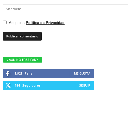
Acepto la
Política de Privacidad
¿AÚN NO ERES FAN?
1,921
Fans
ME GUSTA
784
Seguidores
SEGUIR