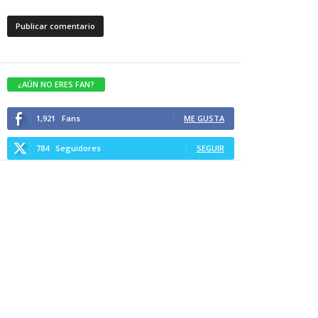
¿AÚN NO ERES FAN?
1,921
Fans
ME GUSTA
784
Seguidores
SEGUIR