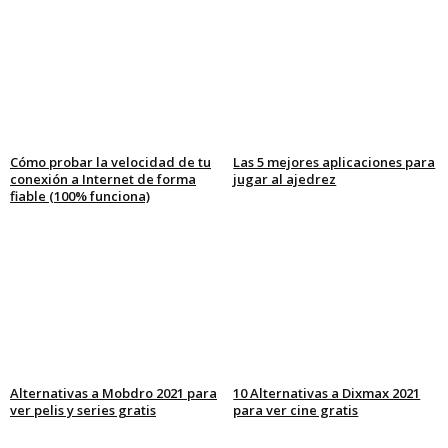
Cómo probar la velocidad de tu
Las 5 mejores aplicaciones para
conexión a Internet de forma
jugar al ajedrez
fiable (100% funciona)
Alternativas a Mobdro 2021 para
10 Alternativas a Dixmax 2021
ver pelis y series gratis
para ver cine gratis