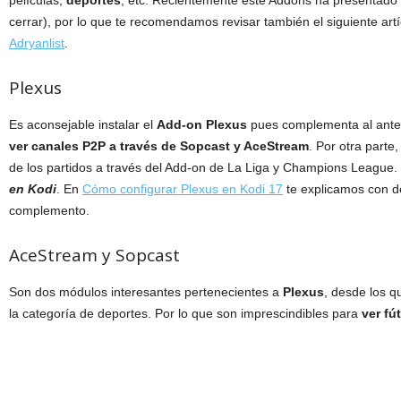
películas,
deportes
, etc. Recientemente este Addons ha presentado
cerrar), por lo que te recomendamos revisar también el siguiente art
Adryanlist
.
Plexus
Es aconsejable instalar el
Add-on Plexus
pues complementa al anter
ver canales P2P a través de Sopcast y AceStream
. Por otra parte
de los partidos a través del Add-on de La Liga y Champions Leagu
en Kodi
. En
Cómo configurar Plexus en Kodi 17
te explicamos con de
complemento.
AceStream y Sopcast
Son dos módulos interesantes pertenecientes a
Plexus
, desde los q
la categoría de deportes. Por lo que son imprescindibles para
ver fú