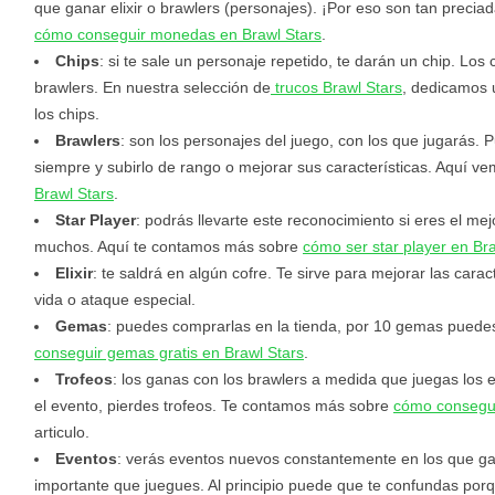
que ganar elixir o brawlers (personajes). ¡Por eso son tan precia
cómo conseguir monedas en Brawl Stars
.
Chips
: si te sale un personaje repetido, te darán un chip. Los
brawlers. En nuestra selección de
trucos Brawl Stars
, dedicamos 
los chips.
Brawlers
: son los personajes del juego, con los que jugarás. 
siempre y subirlo de rango o mejorar sus características. Aquí v
Brawl Stars
.
Star Player
: podrás llevarte este reconocimiento si eres el mej
muchos. Aquí te contamos más sobre
cómo ser star player en Bra
Elixir
: te saldrá en algún cofre. Te sirve para mejorar las cara
vida o ataque especial.
Gemas
: puedes comprarlas en la tienda, por 10 gemas puede
conseguir gemas gratis en Brawl Stars
.
Trofeos
: los ganas con los brawlers a medida que juegas los e
el evento, pierdes trofeos. Te contamos más sobre
cómo consegui
articulo.
Eventos
: verás eventos nuevos constantemente en los que g
importante que juegues. Al principio puede que te confundas por