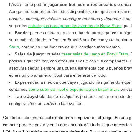
básicamente podrás
jugar con bot, con otros usuarios o crea
Aunque no siempre están todos disponibles, siempre son los mis
primero, conseguir cristales, conseguir monedas y defender o ata
seguir las
estrategias para ganar los eventos de Brawl Stars
que 
Banda
: puedes unirte a un clan o banda para jugar con amig
subir más rápido de trofeos en Brawl Stars. De eso ya te hablamo
Stars
, porque es una manera de que consigas más y antes.
Salas de juego
: puedes
crear salas de juego en Brawl Stars
.
podrás jugar con bot, con otros usuarios o con tus compañeros. P
aseguras seguir siempre una buena estrategia con 3 buenos br
eches un ojo al anterior post para enterarte de todo.
Experiencia
: a medida que vayas jugando irás ganando experi
contamos
cómo subir de nivel o experiencia en Brawl Stars
en est
Tap o Joystick
: desde los Ajustes podrás cambiar el modo de 
configuración que verás en los eventos.
Con todo esto tendrás suficiente para empezar en el juego. Es una
g
conocer para empezar y en la que encontrarás todo lo que necesita
LOL 3 vs 3, tendrás que atacar y defender
. Por eso es importante 